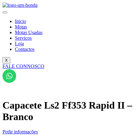
Pular
para
o
Inicio
conteúdo
Motas
Motas Usadas
Serviços
Loja
Contactos
X
FALE CONNOSCO
Capacete Ls2 Ff353 Rapid II –
Branco
Pedir informações